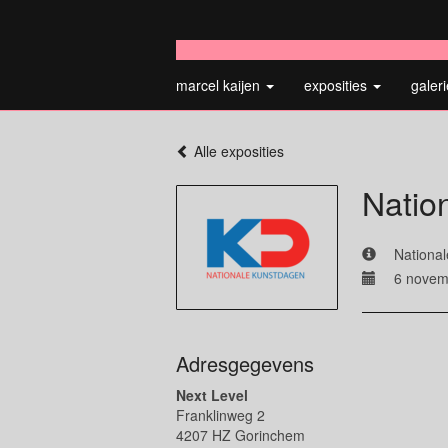
marcel kaijen
exposities
galer
Alle exposities
Natio
National
6 novem
Adresgegevens
Next Level
Franklinweg 2
4207 HZ Gorinchem